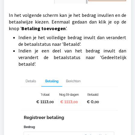
In het volgende scherm kan je het bedrag invullen en de
betaalwijze kiezen. Eenmaal gedaan dan klik je op de
knop '
Betaling toevoegen
'.
Indien je het volledige bedrag invult dan verandert
de betaalstatus naar 'Betaald'.
Indien je een deel van het bedrag invult dan
verandert de betaalstatus naar 'Gedeeltelijk
betaald'.