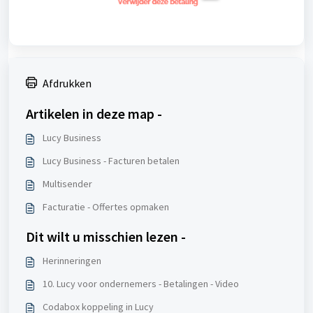
Afdrukken
Artikelen in deze map -
Lucy Business
Lucy Business - Facturen betalen
Multisender
Facturatie - Offertes opmaken
Dit wilt u misschien lezen -
Herinneringen
10. Lucy voor ondernemers - Betalingen - Video
Codabox koppeling in Lucy