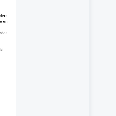
dere
ie en
omdat
ki.