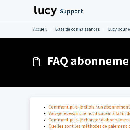
Passer au contenu principal
Support
Accueil
Base de connaissances
Lucy pour 
FAQ abonnemen
Comment puis-je choisir un abonnement 
Vais-je recevoir une notification à la fin 
Comment puis-je changer d'abonnement
Quelles sont les méthodes de paiement di