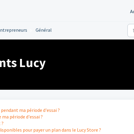
A
entrepreneurs
Général
ts Lucy
pendant ma période d'essai ?
de ma période d'essai ?
 ?
sponibles pour payer un plan dans le Lucy Store ?