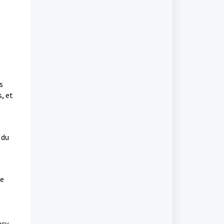
s
, et
 du
de
ucy