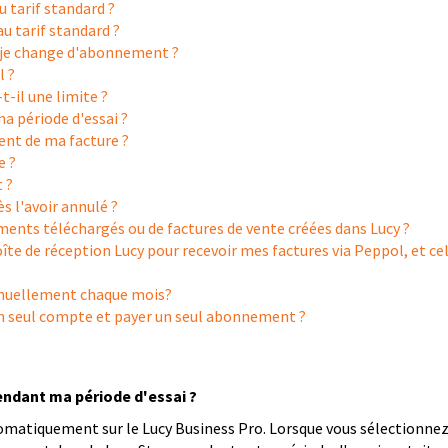
 tarif standard ?
u tarif standard ?
i je change d'abonnement ?
l ?
-t-il une limite ?
ma période d'essai ?
nt de ma facture ?
e ?
 ?
 l'avoir annulé ?
uments téléchargés ou de factures de vente créées dans Lucy ?
oîte de réception Lucy pour recevoir mes factures via Peppol, et ce
nuellement chaque mois?
 un seul compte et payer un seul abonnement ?
ndant ma période d'essai ?
tomatiquement sur le Lucy Business Pro.
Lorsque vous sélectionnez